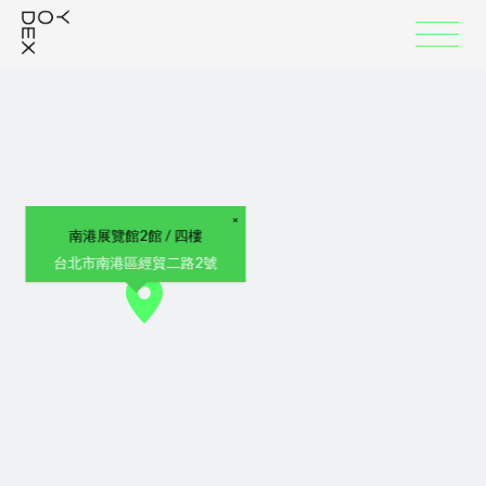
:::
×
南港展覽館2館 / 四樓
台北市南港區經貿二路2號