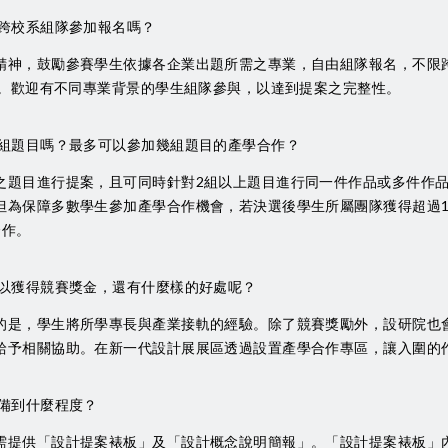
跨校系組隊參加報名嗎？
精神，鼓勵參賽學生依據各企業出題所需之專業，自由組隊報名，不限
限)。歡迎有不同專業背景的學生組隊參與，以達到提案之完整性。
組題目嗎？最多可以參加幾組題目的產學合作？
之題目進行提案，且可同時針對2組以上題目進行同一件作品或多件作
但為保障多數學生參加產學合作機會，若決選後學生所屬團隊獲得超過
合作。
以獲得競賽獎金，還有什麼樣的好處呢？
的是，學生將所學專長與產業接軌的經驗。除了競賽獎勵外，設研院也
給予相關協助。在新一代設計展展區透過設置產學合作專區，讓入圍的
備到什麼程度？
需提供「設計提案裱板」及「設計概念說明簡報」。「設計提案裱板」