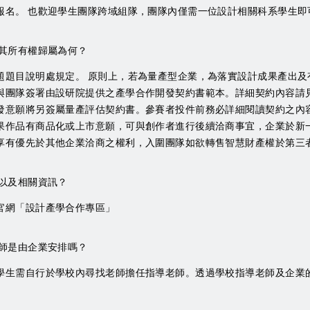
報名。 也歡迎學生團隊跨域組隊，團隊內僅需一位設計相關科系學生即
其所有權歸屬為何？
題題目說明處規定。 原則上，若為量產型企業，為落實設計成果產出及
與團隊簽署由設研院提供之產學合作開發契約書範本。詳細契約內容請
發意願將另簽屬量產評估契約書。參賽者投件前務必詳細閱讀契約之內容
果作品有商品化或上市意願，可與創作者進行後續洽商事宜，企業於新
享有優先於其他企業洽商之權利，入圍團隊如欲轉售智慧財產權於第三
以及相關資訊？
官網「設計產學合作專區」
師是由企業安排嗎？
學生需自行於學校內尋找老師擔任指導老師。透過學校指導老師及企業