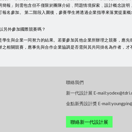
明簡報」則需包含但不僅限於團隊介紹﹑問題情境探索﹑設計概念說明
可報名參加。 第二階段入圍後，參賽學生將透過企業指導來落實提案概
以另外參加國際競賽嗎？
是學生與企業一同努力的結果。若要參加其他企業所辦理之競賽，應先
辦之相關競賽，應事先與合作企業協調是否需與其共同掛名為作者，才
:::
聯絡我們
新一代設計展 E-mail:
yodex@tdri.
金點新秀設計獎 E-mail:
youngpin@
聯絡新一代設計展