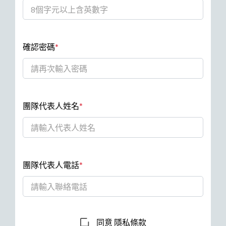
(最少8個字元,需與密碼相同)
確認密碼
*
團隊代表人姓名
*
團隊代表人電話
*
同意
隱私條款