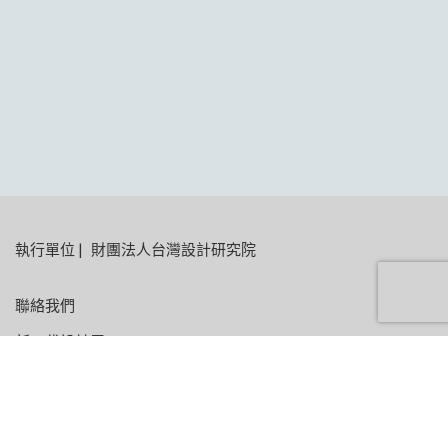
:::
執行單位
|
財團法人台灣設計研究院
聯絡我們
新一代設計展 E-mail:
yodex@tdri.org.tw
金點新秀設計獎 E-mail:
youngpin@tdri.org.tw
隱私權政策
| 瀏覽人數
20021681