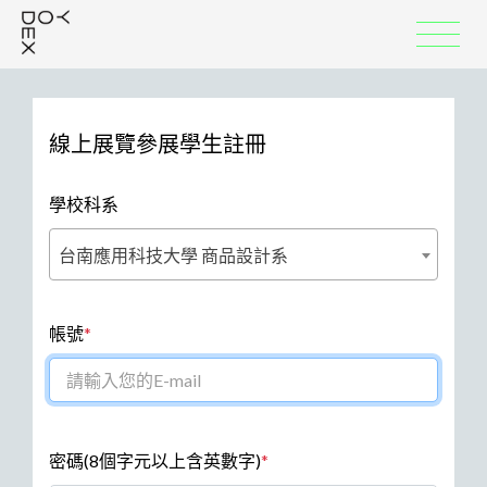
線上展覽參展學生註冊
學校科系
台南應用科技大學 商品設計系
帳號
*
(最少8個字元)
密碼
(8個字元以上含英數字)
*